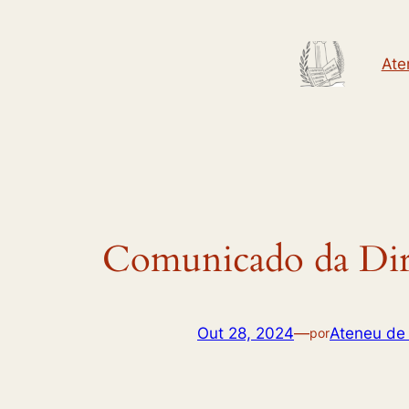
Saltar
para
Ate
o
conteúdo
Comunicado da Dir
Out 28, 2024
—
Ateneu de
por