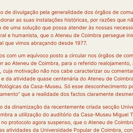
to de divulgação pela generalidade dos órgãos de comu
onar as suas instalações históricas, por razões que n
 de uma solução que possa atender às nossas necessid
ltural e humanista, que o Ateneu de Coimbra persegue 
ial que vimos abraçando desde 1977.
os com um equívoco posto a circular nos órgãos de comu
er ao Ateneu de Coimbra, para o referido realojamento
 cuja motivação não nos cabe caracterizar ou comentar
 e da atividade quase centenária do Ateneu de Coimbr
orfológicas da Casa-Museu. Só esse desconhecimento p
jamento” que a realidade dos factos claramente desme
ro da dinamização da recentemente criada secção Unive
bra a utilização do auditório da Casa-Museu Miguel T
, no protocolo agora suspenso, que o Ateneu de Coimbr
as atividades da Universidade Popular de Coimbra, con