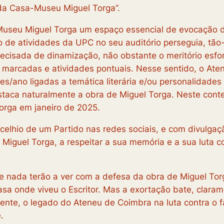
 da Casa-Museu Miguel Torga”.
useu Miguel Torga um espaço essencial de evocação da
o de atividades da UPC no seu auditório perseguia, tão-
cisada de dinamização, não obstante o meritório esfor
marcadas e atividades pontuais. Nesse sentido, o Ate
des/ano ligadas a temática literária e/ou personalidades
staca naturalmente a obra de Miguel Torga. Neste cont
orga em janeiro de 2025.
elhio de um Partido nas redes sociais, e com divulgaç
 Miguel Torga, a respeitar a sua memória e a sua luta 
ue nada terão a ver com a defesa da obra de Miguel T
asa onde viveu o Escritor. Mas a exortação bate, claram
nte, o legado do Ateneu de Coimbra na luta contra o 
.