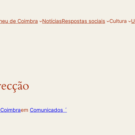
neu de Coimbra
Notícias
Respostas sociais
Cultura
U
ecção
 Coimbra
em
Comunicados ´